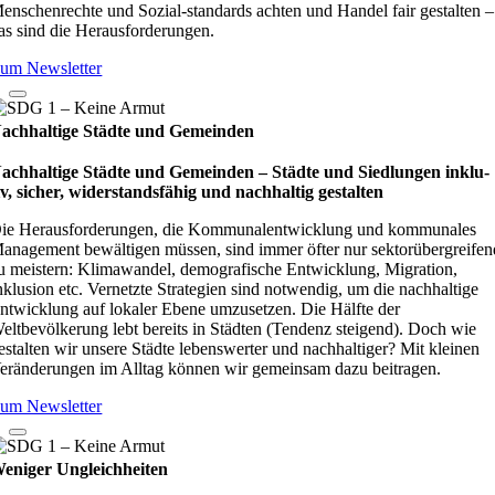
enschenrechte und Sozial-standards achten und Handel fair gestalten –
as sind die Herausforderungen.
um Newsletter
achhaltige Städte und Gemeinden
achhaltige Städte und Gemeinden – Städte und Sied­lun­gen inklu­
iv, sicher, wider­stands­fä­hig und nach­hal­tig gestal­ten
ie Herausforderungen, die Kommunalentwicklung und kommunales
anagement bewältigen müssen, sind immer öfter nur sektorübergreifen
u meistern: Klimawandel, demografische Entwicklung, Migration,
nklusion etc. Vernetzte Strategien sind notwendig, um die nachhaltige
ntwicklung auf lokaler Ebene umzusetzen. Die Hälfte der
eltbevölkerung lebt bereits in Städten (Tendenz steigend). Doch wie
estalten wir unsere Städte lebenswerter und nachhaltiger? Mit kleinen
eränderungen im Alltag können wir gemeinsam dazu beitragen.
um Newsletter
eniger Ungleichheiten