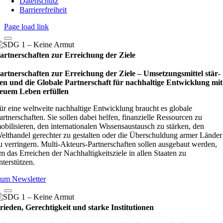
Datenschutz
Barrierefreiheit
Page load link
artnerschaften zur Erreichung der Ziele
artnerschaften zur Erreichung der Ziele – Umset­zungs­mit­tel stär­
en und die Glo­bale Part­ner­schaft für nach­hal­tige Ent­wick­lung mit
euem Leben erfül­len
ür eine weltweite nachhaltige Entwicklung braucht es globale
artnerschaften. Sie sollen dabei helfen, finanzielle Ressourcen zu
obilisieren, den internationalen Wissensaustausch zu stärken, den
elthandel gerechter zu gestalten oder die Überschuldung armer Länder
u verringern. Multi-Akteurs-Partnerschaften sollen ausgebaut werden,
m das Erreichen der Nachhaltigkeitsziele in allen Staaten zu
nterstützen.
um Newsletter
rieden, Gerechtigkeit und starke Institutionen