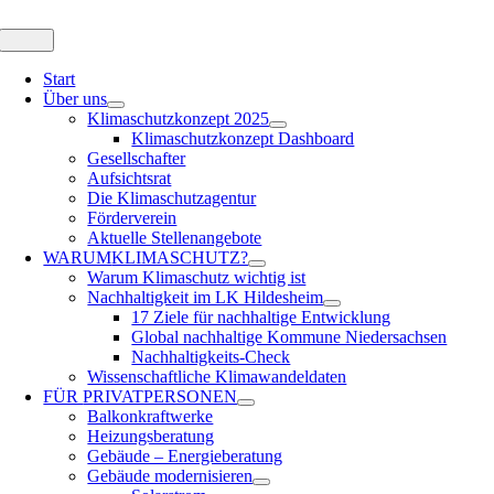
Zum
Inhalt
Toggle
Navigation
springen
Start
Über uns
Klimaschutzkonzept 2025
Klimaschutzkonzept Dashboard
Gesellschafter
Aufsichtsrat
Die Klimaschutzagentur
Förderverein
Aktuelle Stellenangebote
WARUM
KLIMASCHUTZ?
Warum Klimaschutz wichtig ist
Nachhaltigkeit im LK Hildesheim
17 Ziele für nachhaltige Entwicklung
Global nachhaltige Kommune Niedersachsen
Nachhaltigkeits-Check
Wissenschaftliche Klimawandeldaten
FÜR
PRIVATPERSONEN
Balkonkraftwerke
Heizungsberatung
Gebäude – Energieberatung
Gebäude modernisieren