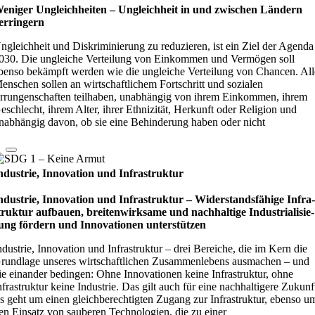
eniger Ungleichheiten – Ungleich­heit in und zwi­schen Län­dern
er­rin­gern
ngleichheit und Diskriminierung zu reduzieren, ist ein Ziel der Agenda
030. Die ungleiche Verteilung von Einkommen und Vermögen soll
benso bekämpft werden wie die ungleiche Verteilung von Chancen. All
enschen sollen an wirtschaftlichem Fortschritt und sozialen
rrungenschaften teilhaben, unabhängig von ihrem Einkommen, ihrem
eschlecht, ihrem Alter, ihrer Ethnizität, Herkunft oder Religion und
nabhängig davon, ob sie eine Behinderung haben oder nicht
ndustrie, Innovation und Infrastruktur
ndustrie, Innovation und Infrastruktur – Wider­stands­fä­hige Infra
truk­tur auf­bauen, brei­ten­wirk­same und nach­hal­tige Indu­stri­ali­sie­
ung för­dern und Inno­vati­o­nen unter­stüt­zen
ndustrie, Innovation und Infrastruktur – drei Bereiche, die im Kern die
rundlage unseres wirtschaftlichen Zusammenlebens ausmachen – und
ie einander bedingen: Ohne Innovationen keine Infrastruktur, ohne
nfrastruktur keine Industrie. Das gilt auch für eine nachhaltigere Zukunf
s geht um einen gleichberechtigten Zugang zur Infrastruktur, ebenso u
en Einsatz von sauberen Technologien, die zu einer