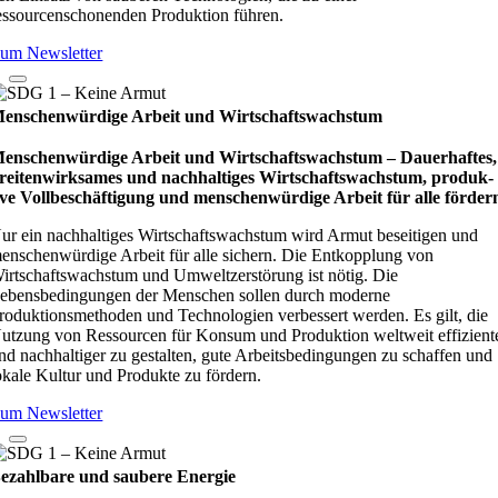
essourcenschonenden Produktion führen.
um Newsletter
enschenwürdige Arbeit und Wirtschaftswachstum
enschenwürdige Arbeit und Wirtschaftswachstum – Dau­e­r­haf­tes,
rei­ten­wirk­sa­mes und nach­hal­ti­ges Wirt­schafts­wachs­tum, pro­duk­
ive Vollbe­schäf­ti­gung und men­schen­wür­dige Arbeit für alle för­der
ur ein nachhaltiges Wirtschaftswachstum wird Armut beseitigen und
enschenwürdige Arbeit für alle sichern. Die Entkopplung von
irtschaftswachstum und Umweltzerstörung ist nötig. Die
ebensbedingungen der Menschen sollen durch moderne
roduktionsmethoden und Technologien verbessert werden. Es gilt, die
utzung von Ressourcen für Konsum und Produktion weltweit effizient
nd nachhaltiger zu gestalten, gute Arbeitsbedingungen zu schaffen und
okale Kultur und Produkte zu fördern.
um Newsletter
ezahlbare und saubere Energie