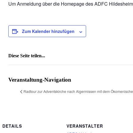
Um Anmeldung über die Homepage des ADFC Hildesheim wi
Zum Kalender hinzufügen
Diese Seite teilen...
Facebook
X
Reddit
LinkedIn
WhatsApp
Tumblr
Pinterest
Vk
E-
Mail
Veranstaltung-Navigation
Radtour zur Adventskirche nach Algermissen mit dem Ökomenisch
DETAILS
VERANSTALTER