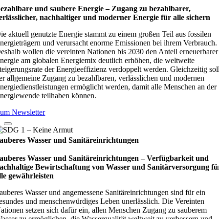
ezahlbare und saubere Energie – Zugang zu bezahlbarer,
erlässlicher, nachhaltiger und moderner Energie für alle sichern
ie aktuell genutzte Energie stammt zu einem großen Teil aus fossilen
nergieträgern und verursacht enorme Emissionen bei ihrem Verbrauch.
eshalb wollen die vereinten Nationen bis 2030 den Anteil erneuerbarer
nergie am globalen Energiemix deutlich erhöhen, die weltweite
teigerungsrate der Energieeffizienz verdoppelt werden. Gleichzeitig sol
er allgemeine Zugang zu bezahlbaren, verlässlichen und modernen
nergiedienstleistungen ermöglicht werden, damit alle Menschen an der
nergiewende teilhaben können.
um Newsletter
auberes Wasser und Sanitäreinrichtungen
auberes Wasser und Sanitäreinrichtungen – Verfügbarkeit und
achhaltige Bewirtschaftung von Wasser und Sanitärversorgung fü
lle gewährleisten
auberes Wasser und angemessene Sanitäreinrichtungen sind für ein
esundes und menschenwürdiges Leben unerlässlich. Die Vereinten
ationen setzen sich dafür ein, allen Menschen Zugang zu sauberem
asser zu ermöglichen, die Wasserqualität weltweit zu verbessern und