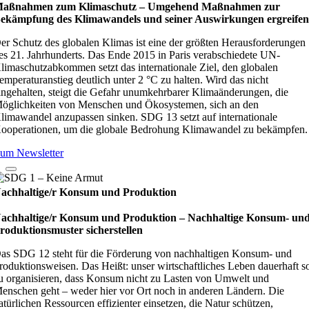
aßnahmen zum Klimaschutz – Umge­hend Maß­nah­men zur
ekämp­fung des Kli­ma­wan­dels und sei­ner Aus­wir­kun­gen ergrei­fe
er Schutz des globalen Klimas ist eine der größten Herausforderungen
es 21. Jahrhunderts. Das Ende 2015 in Paris verabschiedete UN-
limaschutzabkommen setzt das internationale Ziel, den globalen
emperaturanstieg deutlich unter 2 °C zu halten. Wird das nicht
ingehalten, steigt die Gefahr unumkehrbarer Klimaänderungen, die
öglichkeiten von Menschen und Ökosystemen, sich an den
limawandel anzupassen sinken. SDG 13 setzt auf internationale
ooperationen, um die globale Bedrohung Klimawandel zu bekämpfen.
um Newsletter
achhaltige/r Konsum und Produktion
achhaltige/r Konsum und Produktion – Nach­hal­tige Kon­sum- un
ro­duk­ti­ons­mus­ter sicher­stel­len
as SDG 12 steht für die Förderung von nachhaltigen Konsum- und
roduktionsweisen. Das Heißt: unser wirtschaftliches Leben dauerhaft s
u organisieren, dass Konsum nicht zu Lasten von Umwelt und
enschen geht – weder hier vor Ort noch in anderen Ländern. Die
atürlichen Ressourcen effizienter einsetzen, die Natur schützen,