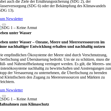
abei auch die Ziele der Ernährungssicherung (SDG 2), der
asserversorgung (SDG 6) oder der Bekämpfung des Klimawandels
SDG 13).
um Newsletter
eben unter Wasser
eben unter Wasser – Oze­ane, Meere und Mee­res­res­sour­cen im
inne nach­hal­ti­ger Ent­wick­lung erhal­ten und nach­hal­tig nut­zen
ie empfindlichen Ökosysteme der Meere sind durch Verschmutzung,
berfischung und Übersäuerung bedroht. Um sie zu schützen, muss die
üll- und Nährstoffbelastung verringert werden. Es gilt, die Meeres- un
üstenökosysteme nachhaltig zu bewirtschaften und Anstrengungen zu
topp der Versauerung zu unternehmen, die Überfischung zu beenden
nd Kleinfischern den Zugang zu Meeresressourcen und Märkten zu
rleichtern.
um Newsletter
aßnahmen zum Klimaschutz