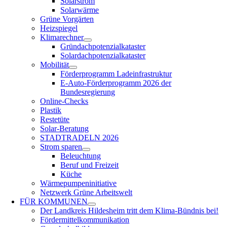
Solarstrom
Solarwärme
Grüne Vorgärten
Heizspiegel
Klimarechner
Gründachpotenzialkataster
Solardachpotenzialkataster
Mobilität
Förderprogramm Ladeinfrastruktur
E-Auto-Förderprogramm 2026 der
Bundesregierung
Online-Checks
Plastik
Restetüte
Solar-Beratung
STADTRADELN 2026
Strom sparen
Beleuchtung
Beruf und Freizeit
Küche
Wärmepumpeninitiative
Netzwerk Grüne Arbeitswelt
FÜR
KOMMUNEN
Der Landkreis Hildesheim tritt dem Klima-Bündnis bei!
Fördermittelkommunikation