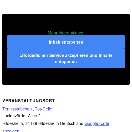
Mehr Informationen
Inhalt entsperren
Erforderlichen Service akzeptieren und Inhalte
entsperren
VERANSTALTUNGSORT
Tennisstübchen „Rot-Gelb“
Lucienvörder Allee 2
Hildesheim
,
31139 Hildesheim
Deutschland
Google Karte
anzeigen