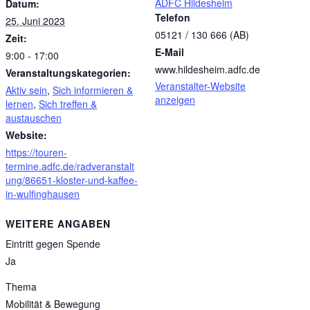
ADFC Hildesheim
Datum:
Telefon
25. Juni 2023
05121 / 130 666 (AB)
Zeit:
E-Mail
9:00 - 17:00
www.hildesheim.adfc.de
Veranstaltungskategorien:
Veranstalter-Website
Aktiv sein
,
Sich informieren &
anzeigen
lernen
,
Sich treffen &
austauschen
Website:
https://touren-
termine.adfc.de/radveranstalt
ung/86651-kloster-und-kaffee-
in-wulfinghausen
WEITERE ANGABEN
Eintritt gegen Spende
Ja
Thema
Mobilität & Bewegung