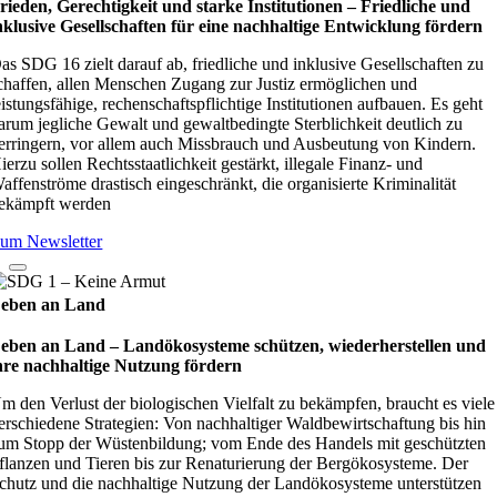
rieden, Gerechtigkeit und starke Institutionen – Fried­li­che und
nklu­sive Gesell­schaf­ten für eine nach­hal­tige Ent­wick­lung för­dern
as SDG 16 zielt darauf ab, friedliche und inklusive Gesellschaften zu
chaffen, allen Menschen Zugang zur Justiz ermöglichen und
eistungsfähige, rechenschaftspflichtige Institutionen aufbauen. Es geht
arum jegliche Gewalt und gewaltbedingte Sterblichkeit deutlich zu
erringern, vor allem auch Missbrauch und Ausbeutung von Kindern.
ierzu sollen Rechtsstaatlichkeit gestärkt, illegale Finanz- und
affenströme drastisch eingeschränkt, die organisierte Kriminalität
ekämpft werden
um Newsletter
eben an Land
eben an Land – Lan­d­öko­sys­teme schüt­zen, wie­der­her­stel­len und
hre nach­hal­tige Nut­zung för­dern
m den Verlust der biologischen Vielfalt zu bekämpfen, braucht es viele
erschiedene Strategien: Von nachhaltiger Waldbewirtschaftung bis hin
um Stopp der Wüstenbildung; vom Ende des Handels mit geschützten
flanzen und Tieren bis zur Renaturierung der Bergökosysteme. Der
chutz und die nachhaltige Nutzung der Landökosysteme unterstützen