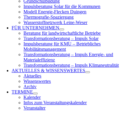
Grundschulbildung
Impulsberatung Solar für die Kommunen
Modell Energie-Flecken Duingen
Thermografie-Spaziergang
Wasserstoffnetzwerk Leine-Weser
FÜR
UNTERNEHMEN
Beratung für landwirtschaftliche Betriebe
Transformationsberatung – Impuls Solar
Impulsberatung für KMU – Betriebliches
Mobilitätsmanagement
Transformationsberatung – Impuls Energie- und
Materialeffizienz
Transformationsberatung – Impuls Klimaneutralität
AKTUELLES &
WISSENSWERTES
Aktuelles
Wissenswertes
Archiv
TERMINE
Kalender
Infos zum Veranstaltungskalender
Veranstalter