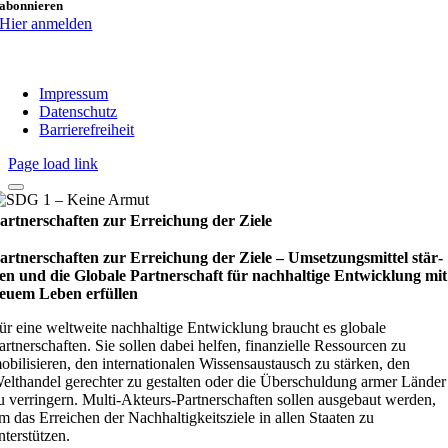
abonnieren
Hier anmelden
Impressum
Datenschutz
Barrierefreiheit
Page load link
artnerschaften zur Erreichung der Ziele
artnerschaften zur Erreichung der Ziele – Umset­zungs­mit­tel stär­
en und die Glo­bale Part­ner­schaft für nach­hal­tige Ent­wick­lung mit
euem Leben erfül­len
ür eine weltweite nachhaltige Entwicklung braucht es globale
artnerschaften. Sie sollen dabei helfen, finanzielle Ressourcen zu
obilisieren, den internationalen Wissensaustausch zu stärken, den
elthandel gerechter zu gestalten oder die Überschuldung armer Länder
u verringern. Multi-Akteurs-Partnerschaften sollen ausgebaut werden,
m das Erreichen der Nachhaltigkeitsziele in allen Staaten zu
nterstützen.