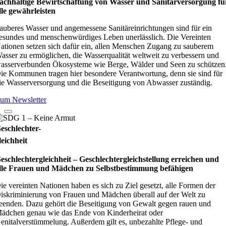
achhaltige Bewirtschaftung von Wasser und Sanitärversorgung fü
lle gewährleisten
auberes Wasser und angemessene Sanitäreinrichtungen sind für ein
esundes und menschenwürdiges Leben unerlässlich. Die Vereinten
ationen setzen sich dafür ein, allen Menschen Zugang zu sauberem
asser zu ermöglichen, die Wasserqualität weltweit zu verbessern und
asserverbunden Ökosysteme wie Berge, Wälder und Seen zu schützen
ie Kommunen tragen hier besondere Verantwortung, denn sie sind für
ie Wasserversorgung und die Beseitigung von Abwasser zuständig.
um Newsletter
eschlechter-
leichheit
eschlechtergleichheit – Geschlechtergleichstellung erreichen und
lle Frauen und Mädchen zu Selbstbestimmung befähigen
ie vereinten Nationen haben es sich zu Ziel gesetzt, alle Formen der
iskriminierung von Frauen und Mädchen überall auf der Welt zu
eenden. Dazu gehört die Beseitigung von Gewalt gegen rauen und
ädchen genau wie das Ende von Kinderheirat oder
enitalverstümmelung. Außerdem gilt es, unbezahlte Pflege- und