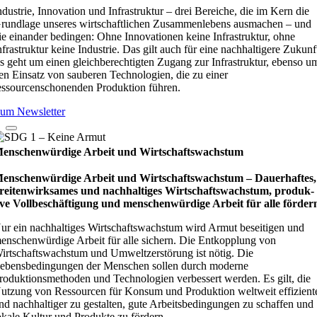
ndustrie, Innovation und Infrastruktur – drei Bereiche, die im Kern die
rundlage unseres wirtschaftlichen Zusammenlebens ausmachen – und
ie einander bedingen: Ohne Innovationen keine Infrastruktur, ohne
nfrastruktur keine Industrie. Das gilt auch für eine nachhaltigere Zukunf
s geht um einen gleichberechtigten Zugang zur Infrastruktur, ebenso u
en Einsatz von sauberen Technologien, die zu einer
essourcenschonenden Produktion führen.
um Newsletter
enschenwürdige Arbeit und Wirtschaftswachstum
enschenwürdige Arbeit und Wirtschaftswachstum – Dau­e­r­haf­tes,
rei­ten­wirk­sa­mes und nach­hal­ti­ges Wirt­schafts­wachs­tum, pro­duk­
ive Vollbe­schäf­ti­gung und men­schen­wür­dige Arbeit für alle för­der
ur ein nachhaltiges Wirtschaftswachstum wird Armut beseitigen und
enschenwürdige Arbeit für alle sichern. Die Entkopplung von
irtschaftswachstum und Umweltzerstörung ist nötig. Die
ebensbedingungen der Menschen sollen durch moderne
roduktionsmethoden und Technologien verbessert werden. Es gilt, die
utzung von Ressourcen für Konsum und Produktion weltweit effizient
nd nachhaltiger zu gestalten, gute Arbeitsbedingungen zu schaffen und
okale Kultur und Produkte zu fördern.