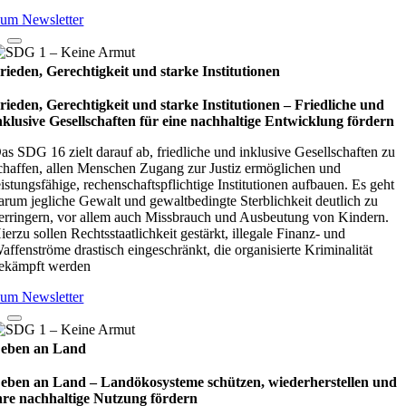
um Newsletter
rieden, Gerechtigkeit und starke Institutionen
rieden, Gerechtigkeit und starke Institutionen – Fried­li­che und
nklu­sive Gesell­schaf­ten für eine nach­hal­tige Ent­wick­lung för­dern
as SDG 16 zielt darauf ab, friedliche und inklusive Gesellschaften zu
chaffen, allen Menschen Zugang zur Justiz ermöglichen und
eistungsfähige, rechenschaftspflichtige Institutionen aufbauen. Es geht
arum jegliche Gewalt und gewaltbedingte Sterblichkeit deutlich zu
erringern, vor allem auch Missbrauch und Ausbeutung von Kindern.
ierzu sollen Rechtsstaatlichkeit gestärkt, illegale Finanz- und
affenströme drastisch eingeschränkt, die organisierte Kriminalität
ekämpft werden
um Newsletter
eben an Land
eben an Land – Lan­d­öko­sys­teme schüt­zen, wie­der­her­stel­len und
hre nach­hal­tige Nut­zung för­dern