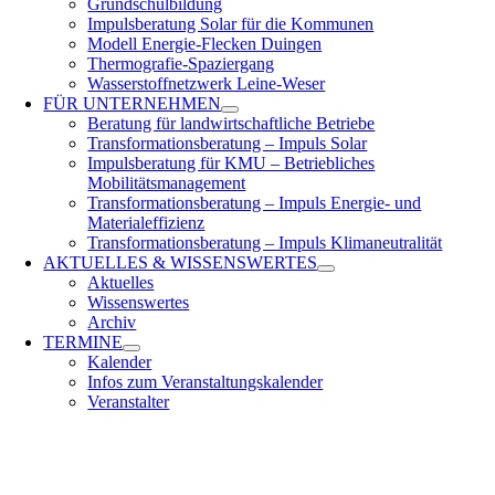
Grundschulbildung
Impulsberatung Solar für die Kommunen
Modell Energie-Flecken Duingen
Thermografie-Spaziergang
Wasserstoffnetzwerk Leine-Weser
FÜR
UNTERNEHMEN
Beratung für landwirtschaftliche Betriebe
Transformationsberatung – Impuls Solar
Impulsberatung für KMU – Betriebliches
Mobilitätsmanagement
Transformationsberatung – Impuls Energie- und
Materialeffizienz
Transformationsberatung – Impuls Klimaneutralität
AKTUELLES &
WISSENSWERTES
Aktuelles
Wissenswertes
Archiv
TERMINE
Kalender
Infos zum Veranstaltungskalender
Veranstalter