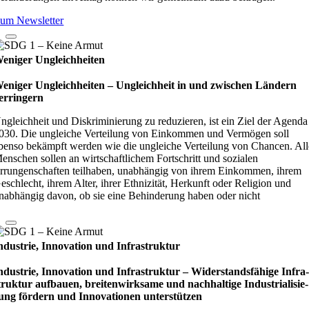
um Newsletter
eniger Ungleichheiten
eniger Ungleichheiten – Ungleich­heit in und zwi­schen Län­dern
er­rin­gern
ngleichheit und Diskriminierung zu reduzieren, ist ein Ziel der Agenda
030. Die ungleiche Verteilung von Einkommen und Vermögen soll
benso bekämpft werden wie die ungleiche Verteilung von Chancen. All
enschen sollen an wirtschaftlichem Fortschritt und sozialen
rrungenschaften teilhaben, unabhängig von ihrem Einkommen, ihrem
eschlecht, ihrem Alter, ihrer Ethnizität, Herkunft oder Religion und
nabhängig davon, ob sie eine Behinderung haben oder nicht
ndustrie, Innovation und Infrastruktur
ndustrie, Innovation und Infrastruktur – Wider­stands­fä­hige Infra
truk­tur auf­bauen, brei­ten­wirk­same und nach­hal­tige Indu­stri­ali­sie­
ung för­dern und Inno­vati­o­nen unter­stüt­zen