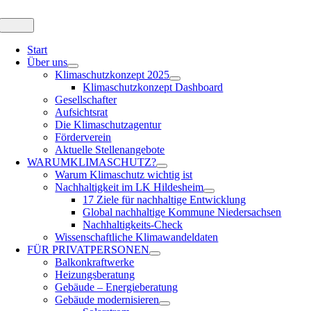
Zum
Inhalt
Toggle
Navigation
springen
Start
Über uns
Klimaschutzkonzept 2025
Klimaschutzkonzept Dashboard
Gesellschafter
Aufsichtsrat
Die Klimaschutzagentur
Förderverein
Aktuelle Stellenangebote
WARUM
KLIMASCHUTZ?
Warum Klimaschutz wichtig ist
Nachhaltigkeit im LK Hildesheim
17 Ziele für nachhaltige Entwicklung
Global nachhaltige Kommune Niedersachsen
Nachhaltigkeits-Check
Wissenschaftliche Klimawandeldaten
FÜR
PRIVATPERSONEN
Balkonkraftwerke
Heizungsberatung
Gebäude – Energieberatung
Gebäude modernisieren