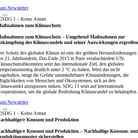
um Newsletter
aßnahmen zum Klimaschutz
aßnahmen zum Klimaschutz – Umge­hend Maß­nah­men zur
ekämp­fung des Kli­ma­wan­dels und sei­ner Aus­wir­kun­gen ergrei­fe
er Schutz des globalen Klimas ist eine der größten Herausforderungen
es 21. Jahrhunderts. Das Ende 2015 in Paris verabschiedete UN-
limaschutzabkommen setzt das internationale Ziel, den globalen
emperaturanstieg deutlich unter 2 °C zu halten. Wird das nicht
ingehalten, steigt die Gefahr unumkehrbarer Klimaänderungen, die
öglichkeiten von Menschen und Ökosystemen, sich an den
limawandel anzupassen sinken. SDG 13 setzt auf internationale
ooperationen, um die globale Bedrohung Klimawandel zu bekämpfen.
um Newsletter
achhaltige/r Konsum und Produktion
achhaltige/r Konsum und Produktion – Nach­hal­tige Kon­sum- un
ro­duk­ti­ons­mus­ter sicher­stel­len