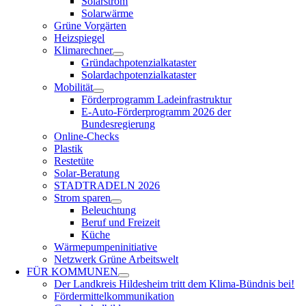
Solarstrom
Solarwärme
Grüne Vorgärten
Heizspiegel
Klimarechner
Gründachpotenzialkataster
Solardachpotenzialkataster
Mobilität
Förderprogramm Ladeinfrastruktur
E-Auto-Förderprogramm 2026 der
Bundesregierung
Online-Checks
Plastik
Restetüte
Solar-Beratung
STADTRADELN 2026
Strom sparen
Beleuchtung
Beruf und Freizeit
Küche
Wärmepumpeninitiative
Netzwerk Grüne Arbeitswelt
FÜR
KOMMUNEN
Der Landkreis Hildesheim tritt dem Klima-Bündnis bei!
Fördermittelkommunikation