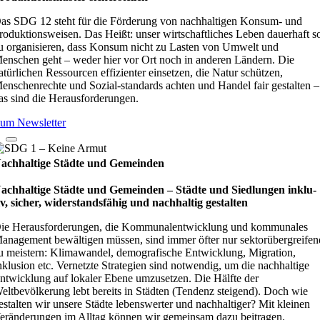
as SDG 12 steht für die Förderung von nachhaltigen Konsum- und
roduktionsweisen. Das Heißt: unser wirtschaftliches Leben dauerhaft s
u organisieren, dass Konsum nicht zu Lasten von Umwelt und
enschen geht – weder hier vor Ort noch in anderen Ländern. Die
atürlichen Ressourcen effizienter einsetzen, die Natur schützen,
enschenrechte und Sozial-standards achten und Handel fair gestalten –
as sind die Herausforderungen.
um Newsletter
achhaltige Städte und Gemeinden
achhaltige Städte und Gemeinden – Städte und Sied­lun­gen inklu­
iv, sicher, wider­stands­fä­hig und nach­hal­tig gestal­ten
ie Herausforderungen, die Kommunalentwicklung und kommunales
anagement bewältigen müssen, sind immer öfter nur sektorübergreifen
u meistern: Klimawandel, demografische Entwicklung, Migration,
nklusion etc. Vernetzte Strategien sind notwendig, um die nachhaltige
ntwicklung auf lokaler Ebene umzusetzen. Die Hälfte der
eltbevölkerung lebt bereits in Städten (Tendenz steigend). Doch wie
estalten wir unsere Städte lebenswerter und nachhaltiger? Mit kleinen
eränderungen im Alltag können wir gemeinsam dazu beitragen.