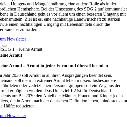
pielen Hunger- und Mangelernährung eine andere Rolle als in der
ördlichen Hemisphäre. Bei der Umsetzung des SDG 2 auf kommunale
bene in Deutschland geht es vor allem um einen besseren Umgang mit
ebensmitteln. Ziel ist es, eine nachhaltige Landwirtschaft zu stärken
owie einen nachhaltigen Umgang mit Lebensmitteln durch die
erbraucher zu fördern.
um Newsletter
eine Armut
eine Armut – Armut in jeder Form und überall beenden
m Jahr 2030 soll Armut in all ihren Ausprägungen beendet sein.
iemand soll mehr in extremer Armut leben müssen. Insbesondere
efährdeten oder verletzlichen Personengruppen soll ein Weg aus der
rmut ermöglich werden. Das Unterziel 1.2 ist für Deutschland
edeutsam: Bis 2030 den Anteil der Männer, Frauen und Kinder jeden
lters, die in Armut nach der deutschen Definition leben, mindestens u
ie Hälfte reduzieren.
um Newsletter