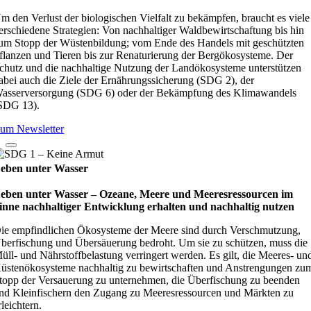
m den Verlust der biologischen Vielfalt zu bekämpfen, braucht es viele
erschiedene Strategien: Von nachhaltiger Waldbewirtschaftung bis hin
um Stopp der Wüstenbildung; vom Ende des Handels mit geschützten
flanzen und Tieren bis zur Renaturierung der Bergökosysteme. Der
chutz und die nachhaltige Nutzung der Landökosysteme unterstützen
abei auch die Ziele der Ernährungssicherung (SDG 2), der
asserversorgung (SDG 6) oder der Bekämpfung des Klimawandels
SDG 13).
um Newsletter
eben unter Wasser
eben unter Wasser – Oze­ane, Meere und Mee­res­res­sour­cen im
inne nach­hal­ti­ger Ent­wick­lung erhal­ten und nach­hal­tig nut­zen
ie empfindlichen Ökosysteme der Meere sind durch Verschmutzung,
berfischung und Übersäuerung bedroht. Um sie zu schützen, muss die
üll- und Nährstoffbelastung verringert werden. Es gilt, die Meeres- un
üstenökosysteme nachhaltig zu bewirtschaften und Anstrengungen zu
topp der Versauerung zu unternehmen, die Überfischung zu beenden
nd Kleinfischern den Zugang zu Meeresressourcen und Märkten zu
rleichtern.