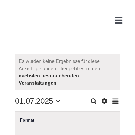
Zum
Inhalt
springen
Togg
Navi
VERANSTALTUNG
Start
Es wurden keine Ergebnisse für diese
Ansicht gefunden. Hier geht es zu den
Hinweis
nächsten bevorstehenden
Über uns
Veranstaltungen
.
WARUM
01.07.2025
Suche
VE
Monat
VERAN
Filter
Datum
Filter
Das
Verbergen
wählen.
KALENDER
M
MONTAG
D
DIENSTAG
M
MITTWOC
D
DONNER
F
FREIT
S
SAM
S
S
FÜR
PR
Format
AN
Ändern
Filter
SUCH
der
öffnen