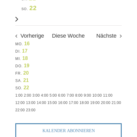
FÜR
KO
NAVIG
22
SO.
Nächste
Woche
FÜR
UN
Vorherige
Diese Woche
Nächste
16
AKTUEL
MO.
WOCHE
17
DI.
18
MI.
TERMIN
VON
19
DO.
20
FR.
21
SA.
VERANSTALTUNG
22
SO.
0:00
1:00
2:00
3:00
4:00
5:00
6:00
7:00
8:00
9:00
10:00
11:00
12:00
13:00
14:00
15:00
16:00
17:00
18:00
19:00
20:00
21:00
0:00
22:00
23:00
Keine
Keine
Keine
Keine
Keine
Keine
Keine
MONTAG,
DIENSTAG,
MITTWOCH,
DONNERSTAG,
FREITAG,
SAMSTAG,
SONNTAG,
Veranstaltungen
Veranstaltungen
Veranstaltungen
Veranstaltungen
Veranstaltungen
Veranstaltungen
Veranstaltungen
KALENDER ABONNIEREN
an
an
an
an
an
an
an