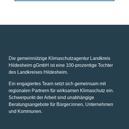
JUNI
JUNI
JUNI
JUNI
JUNI
JUNI
JUNI
diesem
diesem
diesem
diesem
diesem
diesem
diesem
Tag.
Tag.
Tag.
Tag.
Tag.
Tag.
Tag.
16,
17,
18,
19,
20,
21,
22,
2025
2025
2025
2025
2025
2025
2025
Die gemeinnützige Klimaschutzagentur Landkreis
Hildesheim gGmbH ist eine 100-prozentige Tochter
des Landkreises Hildesheim.
Ein engagiertes Team setzt sich gemeinsam mit
regionalen Partnern für wirksamen Klimaschutz ein.
Schwerpunkt der Arbeit sind unabhängige
Beratungsangebote für Bürger:innen, Unternehmen
und Kommunen.