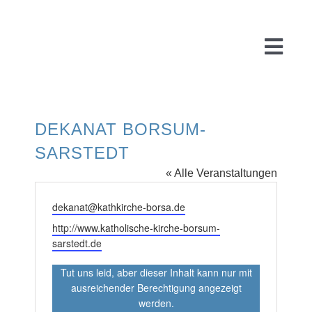
Zum
Inhalt
springen
Togg
Navi
DEKANAT BORSUM-
Start
SARSTEDT
« Alle Veranstaltungen
Über uns
Email
dekanat@kathkirche-borsa.de
Webseite
http://www.katholische-kirche-borsum-
WARUM
sarstedt.de
Tut uns leid, aber dieser Inhalt kann nur mit
FÜR
PR
ausreichender Berechtigung angezeigt
werden.