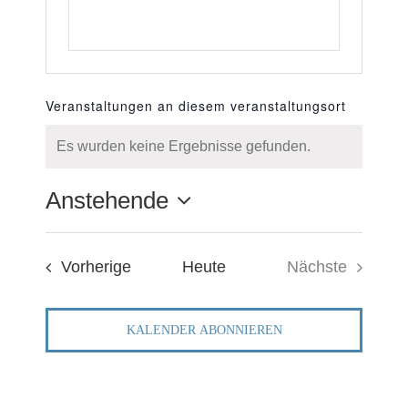
FÜR
KO
FÜR
UN
Veranstaltungen an diesem veranstaltungsort
AKTUEL
Es wurden keine Ergebnisse gefunden.
Hinweis
TERMIN
Anstehende
Datum
wählen.
Veranstaltungen
Vorherige
Heute
Nächste
Veranstaltu
KALENDER ABONNIEREN