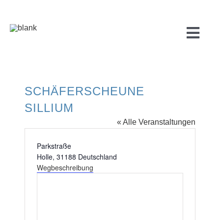
Zum
Inhalt
springen
Togg
Navi
SCHÄFERSCHEUNE
Start
SILLIUM
« Alle Veranstaltungen
Über uns
Adresse
Parkstraße
Holle
,
31188
Deutschland
WARUM
Wegbeschreibung
FÜR
PR