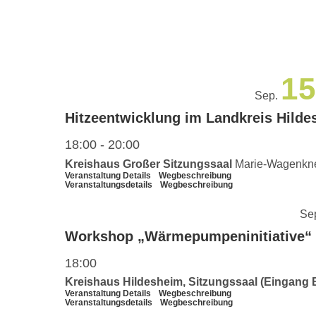
Veranstaltungen
NAVIGATION
TERMINE
mit
den
gefilterten
15
Ergebnissen
Sep.
aktualisieren
Hitzeentwicklung im Landkreis Hild
18:00
-
20:00
Kreishaus Großer Sitzungssaal
Veranstaltung Details
Wegbeschreibung
Veranstaltungsdetails
Wegbeschreibung
Se
Workshop „Wärmepumpeninitiative“
18:00
Kreishaus Hildesheim, Sitzungssaal (Eingang 
Veranstaltung Details
Wegbeschreibung
Veranstaltungsdetails
Wegbeschreibung