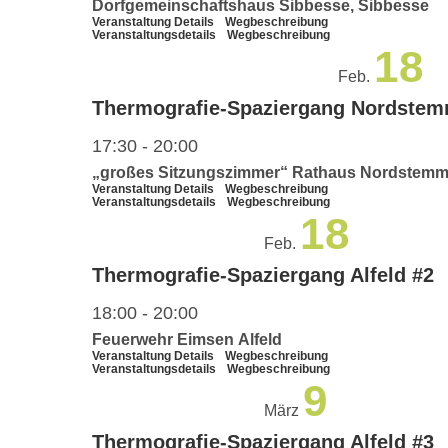
Dorfgemeinschaftshaus Sibbesse, Sibbesse
Veranstaltung Details
Wegbeschreibung
Veranstaltungsdetails
Wegbeschreibung
18
Feb.
Thermografie-Spaziergang Nordste
17:30
-
20:00
„großes Sitzungszimmer“ Rathaus Nordstem
Veranstaltung Details
Wegbeschreibung
Veranstaltungsdetails
Wegbeschreibung
18
Feb.
Thermografie-Spaziergang Alfeld #2
18:00
-
20:00
Feuerwehr Eimsen Alfeld
Veranstaltung Details
Wegbeschreibung
Veranstaltungsdetails
Wegbeschreibung
9
März
Thermografie-Spaziergang Alfeld #3