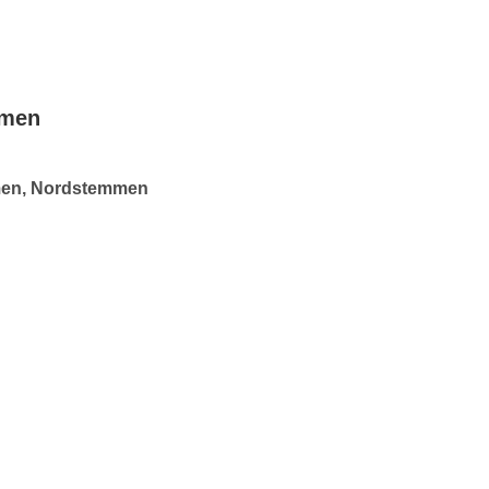
mmen
men, Nordstemmen