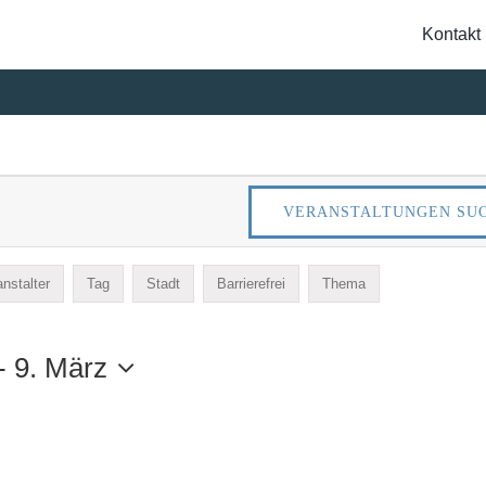
Kontakt
Suche
nach:
NGEN
VERANSTALTUNGEN SU
NGEN
nstalter
Tag
Stadt
Barrierefrei
Thema
- 
9. März
WERTES