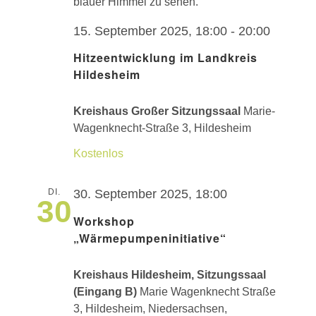
FÜR
KO
NAVIG
15. September 2025, 18:00
-
20:00
FÜR
UN
Hitzeentwicklung im Landkreis
Hildesheim
AKTUEL
Kreishaus Großer Sitzungssaal
Marie-
Wagenknecht-Straße 3, Hildesheim
TERMIN
Kostenlos
DI.
30. September 2025, 18:00
30
Workshop
„Wärmepumpeninitiative“
Kreishaus Hildesheim, Sitzungssaal
(Eingang B)
Marie Wagenknecht Straße
3, Hildesheim, Niedersachsen,