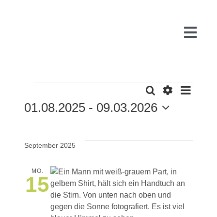
Zum
Inhalt
springen
Togg
Navi
VERANSTALTUNG
Suche
VE
Start
Liste
VERAN
Filter
01.08.2025
 - 
09.03.2026
Anzeigen
Datum
AN
Über uns
SUCH
wählen.
September 2025
NA
WARUM
UND
MO.
15
FÜR
PR
ANSIC