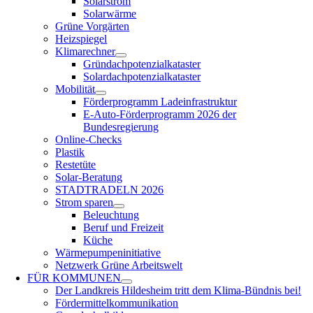
Solarstrom
Solarwärme
Grüne Vorgärten
Heizspiegel
Klimarechner
Gründachpotenzialkataster
Solardachpotenzialkataster
Mobilität
Förderprogramm Ladeinfrastruktur
E-Auto-Förderprogramm 2026 der
Bundesregierung
Online-Checks
Plastik
Restetüte
Solar-Beratung
STADTRADELN 2026
Strom sparen
Beleuchtung
Beruf und Freizeit
Küche
Wärmepumpeninitiative
Netzwerk Grüne Arbeitswelt
FÜR
KOMMUNEN
Der Landkreis Hildesheim tritt dem Klima-Bündnis bei!
Fördermittelkommunikation