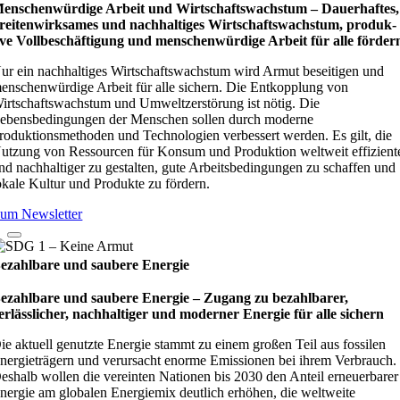
enschenwürdige Arbeit und Wirtschaftswachstum – Dau­e­r­haf­tes,
rei­ten­wirk­sa­mes und nach­hal­ti­ges Wirt­schafts­wachs­tum, pro­duk­
ive Vollbe­schäf­ti­gung und men­schen­wür­dige Arbeit für alle för­der
ur ein nachhaltiges Wirtschaftswachstum wird Armut beseitigen und
enschenwürdige Arbeit für alle sichern. Die Entkopplung von
irtschaftswachstum und Umweltzerstörung ist nötig. Die
ebensbedingungen der Menschen sollen durch moderne
roduktionsmethoden und Technologien verbessert werden. Es gilt, die
utzung von Ressourcen für Konsum und Produktion weltweit effizient
nd nachhaltiger zu gestalten, gute Arbeitsbedingungen zu schaffen und
okale Kultur und Produkte zu fördern.
um Newsletter
ezahlbare und saubere Energie
ezahlbare und saubere Energie – Zugang zu bezahlbarer,
erlässlicher, nachhaltiger und moderner Energie für alle sichern
ie aktuell genutzte Energie stammt zu einem großen Teil aus fossilen
nergieträgern und verursacht enorme Emissionen bei ihrem Verbrauch.
eshalb wollen die vereinten Nationen bis 2030 den Anteil erneuerbarer
nergie am globalen Energiemix deutlich erhöhen, die weltweite