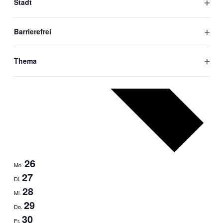
Stadt
Filter
öffne
Barrierefrei
Filter
öffne
Thema
Filter
öffne
26
Mo.
27
Di.
28
Mi.
29
Do.
30
Fr.