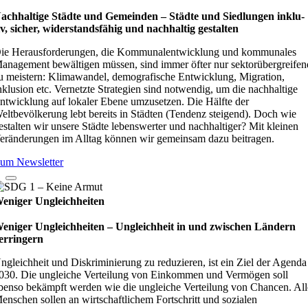
achhaltige Städte und Gemeinden – Städte und Sied­lun­gen inklu­
iv, sicher, wider­stands­fä­hig und nach­hal­tig gestal­ten
ie Herausforderungen, die Kommunalentwicklung und kommunales
anagement bewältigen müssen, sind immer öfter nur sektorübergreifen
u meistern: Klimawandel, demografische Entwicklung, Migration,
nklusion etc. Vernetzte Strategien sind notwendig, um die nachhaltige
ntwicklung auf lokaler Ebene umzusetzen. Die Hälfte der
eltbevölkerung lebt bereits in Städten (Tendenz steigend). Doch wie
estalten wir unsere Städte lebenswerter und nachhaltiger? Mit kleinen
eränderungen im Alltag können wir gemeinsam dazu beitragen.
um Newsletter
eniger Ungleichheiten
eniger Ungleichheiten – Ungleich­heit in und zwi­schen Län­dern
er­rin­gern
ngleichheit und Diskriminierung zu reduzieren, ist ein Ziel der Agenda
030. Die ungleiche Verteilung von Einkommen und Vermögen soll
benso bekämpft werden wie die ungleiche Verteilung von Chancen. All
enschen sollen an wirtschaftlichem Fortschritt und sozialen