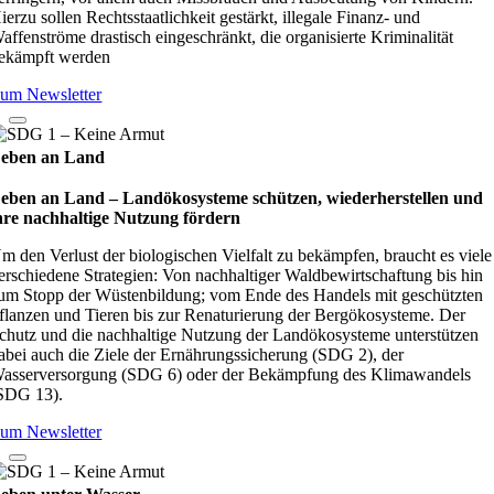
ierzu sollen Rechtsstaatlichkeit gestärkt, illegale Finanz- und
affenströme drastisch eingeschränkt, die organisierte Kriminalität
ekämpft werden
um Newsletter
eben an Land
eben an Land – Lan­d­öko­sys­teme schüt­zen, wie­der­her­stel­len und
hre nach­hal­tige Nut­zung för­dern
m den Verlust der biologischen Vielfalt zu bekämpfen, braucht es viele
erschiedene Strategien: Von nachhaltiger Waldbewirtschaftung bis hin
um Stopp der Wüstenbildung; vom Ende des Handels mit geschützten
flanzen und Tieren bis zur Renaturierung der Bergökosysteme. Der
chutz und die nachhaltige Nutzung der Landökosysteme unterstützen
abei auch die Ziele der Ernährungssicherung (SDG 2), der
asserversorgung (SDG 6) oder der Bekämpfung des Klimawandels
SDG 13).
um Newsletter