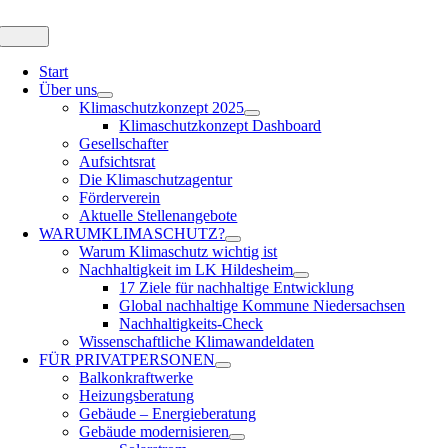
Zum
Inhalt
Toggle
Navigation
springen
Start
Über uns
Klimaschutzkonzept 2025
Klimaschutzkonzept Dashboard
Gesellschafter
Aufsichtsrat
Die Klimaschutzagentur
Förderverein
Aktuelle Stellenangebote
WARUM
KLIMASCHUTZ?
Warum Klimaschutz wichtig ist
Nachhaltigkeit im LK Hildesheim
17 Ziele für nachhaltige Entwicklung
Global nachhaltige Kommune Niedersachsen
Nachhaltigkeits-Check
Wissenschaftliche Klimawandeldaten
FÜR
PRIVATPERSONEN
Balkonkraftwerke
Heizungsberatung
Gebäude – Energieberatung
Gebäude modernisieren