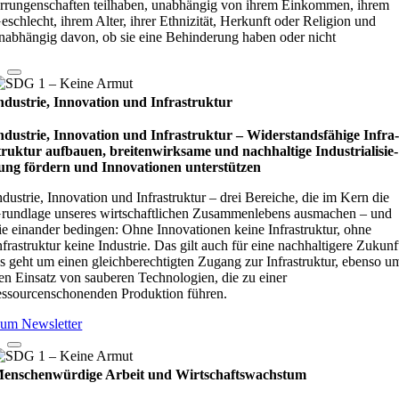
rrungenschaften teilhaben, unabhängig von ihrem Einkommen, ihrem
eschlecht, ihrem Alter, ihrer Ethnizität, Herkunft oder Religion und
nabhängig davon, ob sie eine Behinderung haben oder nicht
ndustrie, Innovation und Infrastruktur
ndustrie, Innovation und Infrastruktur – Wider­stands­fä­hige Infra
truk­tur auf­bauen, brei­ten­wirk­same und nach­hal­tige Indu­stri­ali­sie­
ung för­dern und Inno­vati­o­nen unter­stüt­zen
ndustrie, Innovation und Infrastruktur – drei Bereiche, die im Kern die
rundlage unseres wirtschaftlichen Zusammenlebens ausmachen – und
ie einander bedingen: Ohne Innovationen keine Infrastruktur, ohne
nfrastruktur keine Industrie. Das gilt auch für eine nachhaltigere Zukunf
s geht um einen gleichberechtigten Zugang zur Infrastruktur, ebenso u
en Einsatz von sauberen Technologien, die zu einer
essourcenschonenden Produktion führen.
um Newsletter
enschenwürdige Arbeit und Wirtschaftswachstum