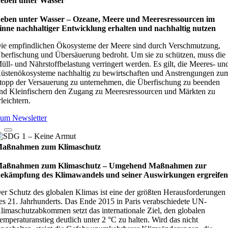
eben unter Wasser
eben unter Wasser – Oze­ane, Meere und Mee­res­res­sour­cen im
inne nach­hal­ti­ger Ent­wick­lung erhal­ten und nach­hal­tig nut­zen
ie empfindlichen Ökosysteme der Meere sind durch Verschmutzung,
berfischung und Übersäuerung bedroht. Um sie zu schützen, muss die
üll- und Nährstoffbelastung verringert werden. Es gilt, die Meeres- un
üstenökosysteme nachhaltig zu bewirtschaften und Anstrengungen zu
topp der Versauerung zu unternehmen, die Überfischung zu beenden
nd Kleinfischern den Zugang zu Meeresressourcen und Märkten zu
rleichtern.
um Newsletter
aßnahmen zum Klimaschutz
aßnahmen zum Klimaschutz – Umge­hend Maß­nah­men zur
ekämp­fung des Kli­ma­wan­dels und sei­ner Aus­wir­kun­gen ergrei­fe
er Schutz des globalen Klimas ist eine der größten Herausforderungen
es 21. Jahrhunderts. Das Ende 2015 in Paris verabschiedete UN-
limaschutzabkommen setzt das internationale Ziel, den globalen
emperaturanstieg deutlich unter 2 °C zu halten. Wird das nicht