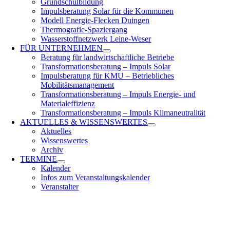
Grundschulbildung
Impulsberatung Solar für die Kommunen
Modell Energie-Flecken Duingen
Thermografie-Spaziergang
Wasserstoffnetzwerk Leine-Weser
FÜR
UNTERNEHMEN
Beratung für landwirtschaftliche Betriebe
Transformationsberatung – Impuls Solar
Impulsberatung für KMU – Betriebliches
Mobilitätsmanagement
Transformationsberatung – Impuls Energie- und
Materialeffizienz
Transformationsberatung – Impuls Klimaneutralität
AKTUELLES &
WISSENSWERTES
Aktuelles
Wissenswertes
Archiv
TERMINE
Kalender
Infos zum Veranstaltungskalender
Veranstalter