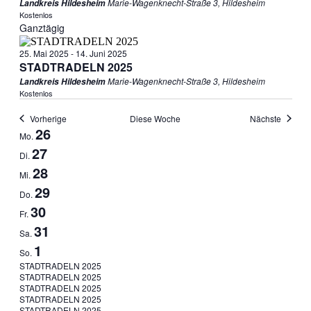
Marie-Wagenknecht-Straße 3, Hildesheim
Landkreis Hildesheim
Kostenlos
Ganztägig
25. Mai 2025
-
14. Juni 2025
STADTRADELN 2025
Marie-Wagenknecht-Straße 3, Hildesheim
Landkreis Hildesheim
Kostenlos
Vorherige
Diese Woche
Nächste
Woche
26
Mo.
von
27
Di.
Veranstaltungen
28
Mi.
29
Do.
30
Fr.
31
Sa.
1
So.
25.
STADTRADELN 2025
STADTRADELN 2025
Mai
25.
STADTRADELN 2025
2025
25.
STADTRADELN 2025
Mai
-
25.
STADTRADELN 2025