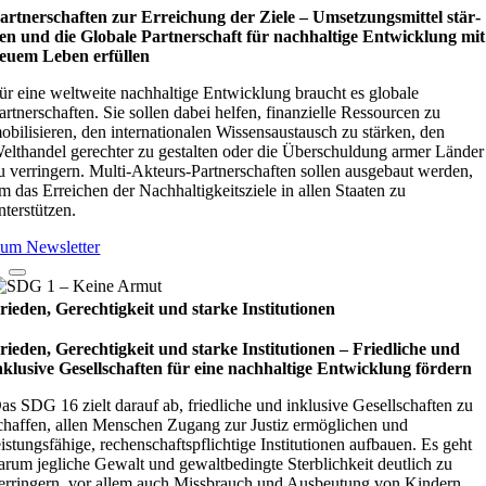
artnerschaften zur Erreichung der Ziele – Umset­zungs­mit­tel stär­
en und die Glo­bale Part­ner­schaft für nach­hal­tige Ent­wick­lung mit
euem Leben erfül­len
ür eine weltweite nachhaltige Entwicklung braucht es globale
artnerschaften. Sie sollen dabei helfen, finanzielle Ressourcen zu
obilisieren, den internationalen Wissensaustausch zu stärken, den
elthandel gerechter zu gestalten oder die Überschuldung armer Länder
u verringern. Multi-Akteurs-Partnerschaften sollen ausgebaut werden,
m das Erreichen der Nachhaltigkeitsziele in allen Staaten zu
nterstützen.
um Newsletter
rieden, Gerechtigkeit und starke Institutionen
rieden, Gerechtigkeit und starke Institutionen – Fried­li­che und
nklu­sive Gesell­schaf­ten für eine nach­hal­tige Ent­wick­lung för­dern
as SDG 16 zielt darauf ab, friedliche und inklusive Gesellschaften zu
chaffen, allen Menschen Zugang zur Justiz ermöglichen und
eistungsfähige, rechenschaftspflichtige Institutionen aufbauen. Es geht
arum jegliche Gewalt und gewaltbedingte Sterblichkeit deutlich zu
erringern, vor allem auch Missbrauch und Ausbeutung von Kindern.