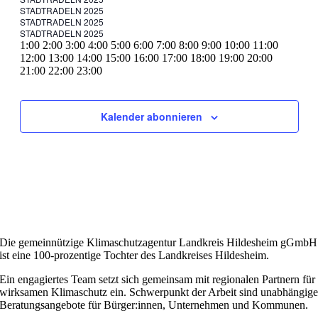
Mai
2025
14.
25.
STADTRADELN 2025
Mai
2025
-
Juni
25.
STADTRADELN 2025
Mai
2025
-
14.
2025
25.
STADTRADELN 2025
Mai
2025
-
14.
Juni
0:00
1:00
2:00
3:00
4:00
5:00
6:00
7:00
8:00
9:00
10:00
11:00
Mai
2025
-
14.
Juni
2025
12:00
13:00
14:00
15:00
16:00
17:00
18:00
19:00
20:00
2025
-
14.
Juni
2025
0:00
21:00
22:00
23:00
-
14.
Juni
2025
Montag,
Keine
Dienstag,
Keine
Mittwoch,
Keine
Donnerstag,
Keine
Freitag,
Keine
Samstag,
Keine
Sonntag,
Keine
14.
Juni
2025
Veranstaltungen
Veranstaltungen
Veranstaltungen
Veranstaltungen
Veranstaltungen
Veranstaltungen
Veranstaltungen
Juni
2025
Mai
Mai
Mai
Mai
Mai
Mai
Juni
an
an
an
an
an
an
an
2025
26,
27,
28,
29,
30,
31,
1,
Kalender abonnieren
diesem
diesem
diesem
diesem
diesem
diesem
diesem
2025
2025
2025
2025
2025
2025
2025
Tag.
Tag.
Tag.
Tag.
Tag.
Tag.
Tag.
Die gemeinnützige Klimaschutzagentur Landkreis Hildesheim gGmbH
ist eine 100-prozentige Tochter des Landkreises Hildesheim.
Ein engagiertes Team setzt sich gemeinsam mit regionalen Partnern für
wirksamen Klimaschutz ein. Schwerpunkt der Arbeit sind unabhängig
Beratungsangebote für Bürger:innen, Unternehmen und Kommunen.