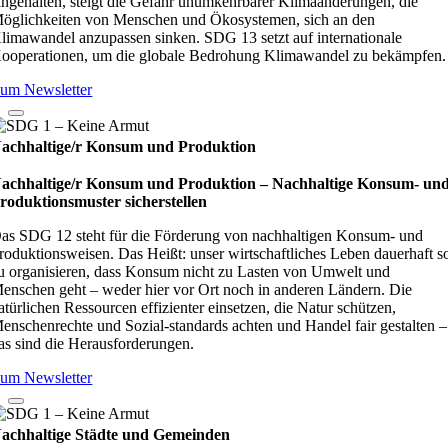
ingehalten, steigt die Gefahr unumkehrbarer Klimaänderungen, die
öglichkeiten von Menschen und Ökosystemen, sich an den
limawandel anzupassen sinken. SDG 13 setzt auf internationale
ooperationen, um die globale Bedrohung Klimawandel zu bekämpfen.
um Newsletter
achhaltige/r Konsum und Produktion
achhaltige/r Konsum und Produktion – Nach­hal­tige Kon­sum- un
ro­duk­ti­ons­mus­ter sicher­stel­len
as SDG 12 steht für die Förderung von nachhaltigen Konsum- und
roduktionsweisen. Das Heißt: unser wirtschaftliches Leben dauerhaft s
u organisieren, dass Konsum nicht zu Lasten von Umwelt und
enschen geht – weder hier vor Ort noch in anderen Ländern. Die
atürlichen Ressourcen effizienter einsetzen, die Natur schützen,
enschenrechte und Sozial-standards achten und Handel fair gestalten –
as sind die Herausforderungen.
um Newsletter
achhaltige Städte und Gemeinden