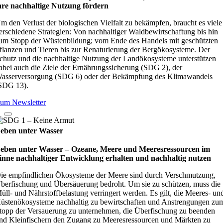
hre nach­hal­tige Nut­zung för­dern
m den Verlust der biologischen Vielfalt zu bekämpfen, braucht es viele
erschiedene Strategien: Von nachhaltiger Waldbewirtschaftung bis hin
um Stopp der Wüstenbildung; vom Ende des Handels mit geschützten
flanzen und Tieren bis zur Renaturierung der Bergökosysteme. Der
chutz und die nachhaltige Nutzung der Landökosysteme unterstützen
abei auch die Ziele der Ernährungssicherung (SDG 2), der
asserversorgung (SDG 6) oder der Bekämpfung des Klimawandels
SDG 13).
um Newsletter
eben unter Wasser
eben unter Wasser – Oze­ane, Meere und Mee­res­res­sour­cen im
inne nach­hal­ti­ger Ent­wick­lung erhal­ten und nach­hal­tig nut­zen
ie empfindlichen Ökosysteme der Meere sind durch Verschmutzung,
berfischung und Übersäuerung bedroht. Um sie zu schützen, muss die
üll- und Nährstoffbelastung verringert werden. Es gilt, die Meeres- un
üstenökosysteme nachhaltig zu bewirtschaften und Anstrengungen zu
topp der Versauerung zu unternehmen, die Überfischung zu beenden
nd Kleinfischern den Zugang zu Meeresressourcen und Märkten zu