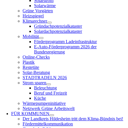
Solarstrom
Solarwärme
Grüne Vorgärten
Heizspiegel
Klimarechner
Gründachpotenzialkataster
Solardachpotenzialkataster
Mobilität
Förderprogramm Ladeinfrastruktur
E-Auto-Förderprogramm 2026 der
Bundesregierung
Online-Checks
Plastik
Restetüte
Solar-Beratung
STADTRADELN 2026
Strom sparen
Beleuchtung
Beruf und Freizeit
Küche
Wärmepumpeninitiative
Netzwerk Grüne Arbeitswelt
FÜR
KOMMUNEN
Der Landkreis Hildesheim tritt dem Klima-Bündnis bei!
Fördermittelkommunikation