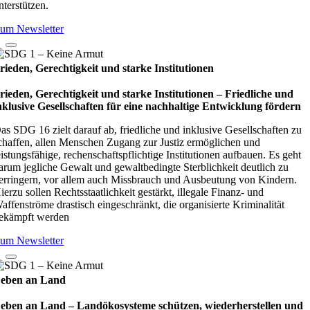
nterstützen.
um Newsletter
rieden, Gerechtigkeit und starke Institutionen
rieden, Gerechtigkeit und starke Institutionen – Fried­li­che und
nklu­sive Gesell­schaf­ten für eine nach­hal­tige Ent­wick­lung för­dern
as SDG 16 zielt darauf ab, friedliche und inklusive Gesellschaften zu
chaffen, allen Menschen Zugang zur Justiz ermöglichen und
eistungsfähige, rechenschaftspflichtige Institutionen aufbauen. Es geht
arum jegliche Gewalt und gewaltbedingte Sterblichkeit deutlich zu
erringern, vor allem auch Missbrauch und Ausbeutung von Kindern.
ierzu sollen Rechtsstaatlichkeit gestärkt, illegale Finanz- und
affenströme drastisch eingeschränkt, die organisierte Kriminalität
ekämpft werden
um Newsletter
eben an Land
eben an Land – Lan­d­öko­sys­teme schüt­zen, wie­der­her­stel­len und