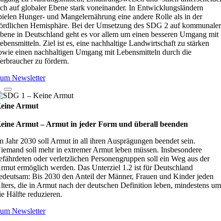
ich auf globaler Ebene stark voneinander. In Entwicklungsländern
pielen Hunger- und Mangelernährung eine andere Rolle als in der
ördlichen Hemisphäre. Bei der Umsetzung des SDG 2 auf kommunale
bene in Deutschland geht es vor allem um einen besseren Umgang mit
ebensmitteln. Ziel ist es, eine nachhaltige Landwirtschaft zu stärken
owie einen nachhaltigen Umgang mit Lebensmitteln durch die
erbraucher zu fördern.
um Newsletter
eine Armut
eine Armut – Armut in jeder Form und überall beenden
m Jahr 2030 soll Armut in all ihren Ausprägungen beendet sein.
iemand soll mehr in extremer Armut leben müssen. Insbesondere
efährdeten oder verletzlichen Personengruppen soll ein Weg aus der
rmut ermöglich werden. Das Unterziel 1.2 ist für Deutschland
edeutsam: Bis 2030 den Anteil der Männer, Frauen und Kinder jeden
lters, die in Armut nach der deutschen Definition leben, mindestens u
ie Hälfte reduzieren.
um Newsletter