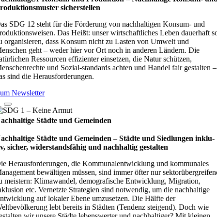
ro­duk­ti­ons­mus­ter sicher­stel­len
as SDG 12 steht für die Förderung von nachhaltigen Konsum- und
roduktionsweisen. Das Heißt: unser wirtschaftliches Leben dauerhaft s
u organisieren, dass Konsum nicht zu Lasten von Umwelt und
enschen geht – weder hier vor Ort noch in anderen Ländern. Die
atürlichen Ressourcen effizienter einsetzen, die Natur schützen,
enschenrechte und Sozial-standards achten und Handel fair gestalten –
as sind die Herausforderungen.
um Newsletter
achhaltige Städte und Gemeinden
achhaltige Städte und Gemeinden – Städte und Sied­lun­gen inklu­
iv, sicher, wider­stands­fä­hig und nach­hal­tig gestal­ten
ie Herausforderungen, die Kommunalentwicklung und kommunales
anagement bewältigen müssen, sind immer öfter nur sektorübergreifen
u meistern: Klimawandel, demografische Entwicklung, Migration,
nklusion etc. Vernetzte Strategien sind notwendig, um die nachhaltige
ntwicklung auf lokaler Ebene umzusetzen. Die Hälfte der
eltbevölkerung lebt bereits in Städten (Tendenz steigend). Doch wie
estalten wir unsere Städte lebenswerter und nachhaltiger? Mit kleinen