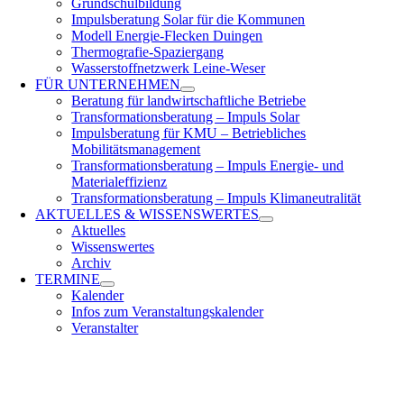
Grundschulbildung
Impulsberatung Solar für die Kommunen
Modell Energie-Flecken Duingen
Thermografie-Spaziergang
Wasserstoffnetzwerk Leine-Weser
FÜR
UNTERNEHMEN
Beratung für landwirtschaftliche Betriebe
Transformationsberatung – Impuls Solar
Impulsberatung für KMU – Betriebliches
Mobilitätsmanagement
Transformationsberatung – Impuls Energie- und
Materialeffizienz
Transformationsberatung – Impuls Klimaneutralität
AKTUELLES &
WISSENSWERTES
Aktuelles
Wissenswertes
Archiv
TERMINE
Kalender
Infos zum Veranstaltungskalender
Veranstalter