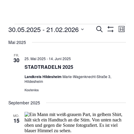
Veranstaltungen
30.05.2025
 - 
21.02.2026
Veranstaltun
Veran
Suche
Liste
Ansic
Filter
Suche
Datum
Anzeigen
Navig
wählen.
Mai 2025
und
Ansichten,
FR.
25. Mai 2025
-
14. Juni 2025
30
Navigation
STADTRADELN 2025
Landkreis Hildesheim
Marie-Wagenknecht-Straße 3,
Hildesheim
Kostenlos
September 2025
MO.
15