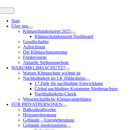
Zum
Inhalt
Toggle
Navigation
springen
Start
Über uns
Klimaschutzkonzept 2025
Klimaschutzkonzept Dashboard
Gesellschafter
Aufsichtsrat
Die Klimaschutzagentur
Förderverein
Aktuelle Stellenangebote
WARUM
KLIMASCHUTZ?
Warum Klimaschutz wichtig ist
Nachhaltigkeit im LK Hildesheim
17 Ziele für nachhaltige Entwicklung
Global nachhaltige Kommune Niedersachsen
Nachhaltigkeits-Check
Wissenschaftliche Klimawandeldaten
FÜR
PRIVATPERSONEN
Balkonkraftwerke
Heizungsberatung
Gebäude – Energieberatung
Gebäude modernisieren