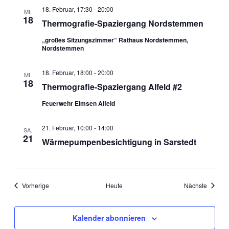
18. Februar, 17:30
-
20:00
MI.
18
Thermografie-Spaziergang Nordstemmen
„großes Sitzungszimmer“ Rathaus Nordstemmen,
Nordstemmen
18. Februar, 18:00
-
20:00
MI.
18
Thermografie-Spaziergang Alfeld #2
Feuerwehr Eimsen Alfeld
21. Februar, 10:00
-
14:00
SA.
21
Wärmepumpenbesichtigung in Sarstedt
Veranstaltungen
Veranst
Vorherige
Heute
Nächste
Kalender abonnieren