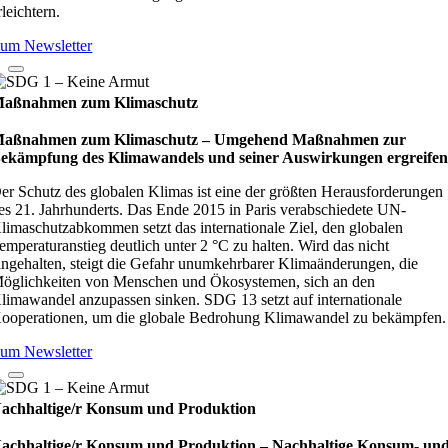
rleichtern.
um Newsletter
aßnahmen zum Klimaschutz
aßnahmen zum Klimaschutz – Umge­hend Maß­nah­men zur
ekämp­fung des Kli­ma­wan­dels und sei­ner Aus­wir­kun­gen ergrei­fe
er Schutz des globalen Klimas ist eine der größten Herausforderungen
es 21. Jahrhunderts. Das Ende 2015 in Paris verabschiedete UN-
limaschutzabkommen setzt das internationale Ziel, den globalen
emperaturanstieg deutlich unter 2 °C zu halten. Wird das nicht
ingehalten, steigt die Gefahr unumkehrbarer Klimaänderungen, die
öglichkeiten von Menschen und Ökosystemen, sich an den
limawandel anzupassen sinken. SDG 13 setzt auf internationale
ooperationen, um die globale Bedrohung Klimawandel zu bekämpfen.
um Newsletter
achhaltige/r Konsum und Produktion
achhaltige/r Konsum und Produktion – Nach­hal­tige Kon­sum- un