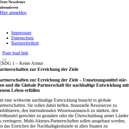
Jetzt Newsletter
abonnieren
Hier anmelden
Impressum
Datenschutz
Barrierefreiheit
Page load link
artnerschaften zur Erreichung der Ziele
artnerschaften zur Erreichung der Ziele – Umset­zungs­mit­tel stär­
en und die Glo­bale Part­ner­schaft für nach­hal­tige Ent­wick­lung mit
euem Leben erfül­len
ür eine weltweite nachhaltige Entwicklung braucht es globale
artnerschaften. Sie sollen dabei helfen, finanzielle Ressourcen zu
obilisieren, den internationalen Wissensaustausch zu stärken, den
elthandel gerechter zu gestalten oder die Überschuldung armer Länder
u verringern. Multi-Akteurs-Partnerschaften sollen ausgebaut werden,
m das Erreichen der Nachhaltigkeitsziele in allen Staaten zu