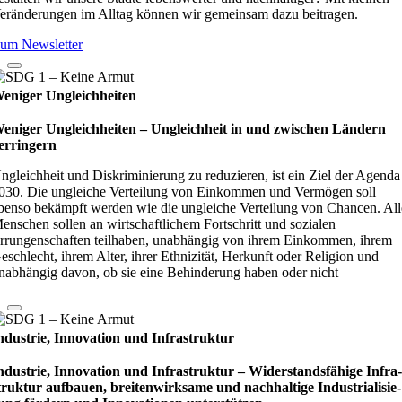
eränderungen im Alltag können wir gemeinsam dazu beitragen.
um Newsletter
eniger Ungleichheiten
eniger Ungleichheiten – Ungleich­heit in und zwi­schen Län­dern
er­rin­gern
ngleichheit und Diskriminierung zu reduzieren, ist ein Ziel der Agenda
030. Die ungleiche Verteilung von Einkommen und Vermögen soll
benso bekämpft werden wie die ungleiche Verteilung von Chancen. All
enschen sollen an wirtschaftlichem Fortschritt und sozialen
rrungenschaften teilhaben, unabhängig von ihrem Einkommen, ihrem
eschlecht, ihrem Alter, ihrer Ethnizität, Herkunft oder Religion und
nabhängig davon, ob sie eine Behinderung haben oder nicht
ndustrie, Innovation und Infrastruktur
ndustrie, Innovation und Infrastruktur – Wider­stands­fä­hige Infra
truk­tur auf­bauen, brei­ten­wirk­same und nach­hal­tige Indu­stri­ali­sie­