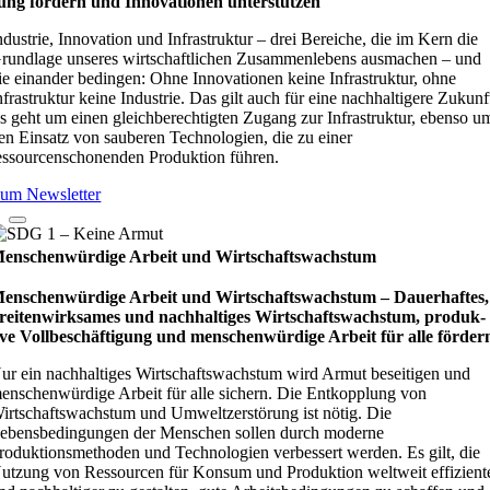
ung för­dern und Inno­vati­o­nen unter­stüt­zen
ndustrie, Innovation und Infrastruktur – drei Bereiche, die im Kern die
rundlage unseres wirtschaftlichen Zusammenlebens ausmachen – und
ie einander bedingen: Ohne Innovationen keine Infrastruktur, ohne
nfrastruktur keine Industrie. Das gilt auch für eine nachhaltigere Zukunf
s geht um einen gleichberechtigten Zugang zur Infrastruktur, ebenso u
en Einsatz von sauberen Technologien, die zu einer
essourcenschonenden Produktion führen.
um Newsletter
enschenwürdige Arbeit und Wirtschaftswachstum
enschenwürdige Arbeit und Wirtschaftswachstum – Dau­e­r­haf­tes,
rei­ten­wirk­sa­mes und nach­hal­ti­ges Wirt­schafts­wachs­tum, pro­duk­
ive Vollbe­schäf­ti­gung und men­schen­wür­dige Arbeit für alle för­der
ur ein nachhaltiges Wirtschaftswachstum wird Armut beseitigen und
enschenwürdige Arbeit für alle sichern. Die Entkopplung von
irtschaftswachstum und Umweltzerstörung ist nötig. Die
ebensbedingungen der Menschen sollen durch moderne
roduktionsmethoden und Technologien verbessert werden. Es gilt, die
utzung von Ressourcen für Konsum und Produktion weltweit effizient