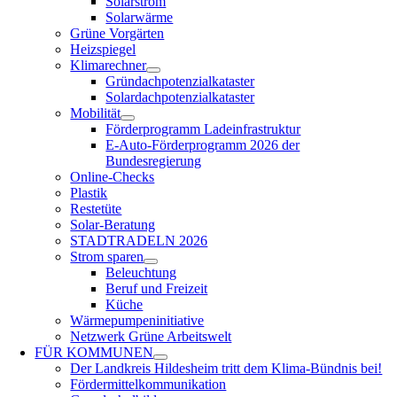
Solarstrom
Solarwärme
Grüne Vorgärten
Heizspiegel
Klimarechner
Gründachpotenzialkataster
Solardachpotenzialkataster
Mobilität
Förderprogramm Ladeinfrastruktur
E-Auto-Förderprogramm 2026 der
Bundesregierung
Online-Checks
Plastik
Restetüte
Solar-Beratung
STADTRADELN 2026
Strom sparen
Beleuchtung
Beruf und Freizeit
Küche
Wärmepumpeninitiative
Netzwerk Grüne Arbeitswelt
FÜR
KOMMUNEN
Der Landkreis Hildesheim tritt dem Klima-Bündnis bei!
Fördermittelkommunikation