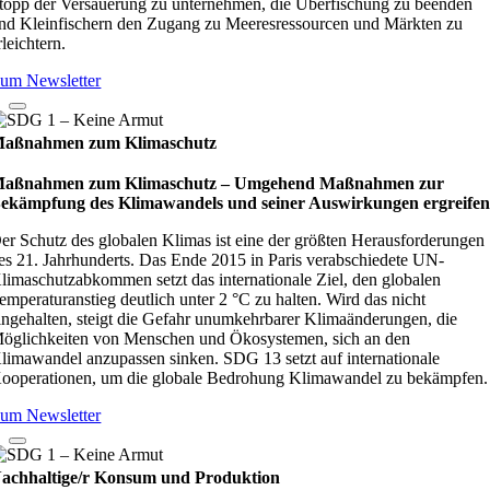
topp der Versauerung zu unternehmen, die Überfischung zu beenden
nd Kleinfischern den Zugang zu Meeresressourcen und Märkten zu
rleichtern.
um Newsletter
aßnahmen zum Klimaschutz
aßnahmen zum Klimaschutz – Umge­hend Maß­nah­men zur
ekämp­fung des Kli­ma­wan­dels und sei­ner Aus­wir­kun­gen ergrei­fe
er Schutz des globalen Klimas ist eine der größten Herausforderungen
es 21. Jahrhunderts. Das Ende 2015 in Paris verabschiedete UN-
limaschutzabkommen setzt das internationale Ziel, den globalen
emperaturanstieg deutlich unter 2 °C zu halten. Wird das nicht
ingehalten, steigt die Gefahr unumkehrbarer Klimaänderungen, die
öglichkeiten von Menschen und Ökosystemen, sich an den
limawandel anzupassen sinken. SDG 13 setzt auf internationale
ooperationen, um die globale Bedrohung Klimawandel zu bekämpfen.
um Newsletter
achhaltige/r Konsum und Produktion