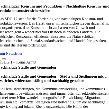
achhaltige/r Konsum und Produktion – Nach­hal­tige Kon­sum- un
ro­duk­ti­ons­mus­ter sicher­stel­len
as SDG 12 steht für die Förderung von nachhaltigen Konsum- und
roduktionsweisen. Das Heißt: unser wirtschaftliches Leben dauerhaft s
u organisieren, dass Konsum nicht zu Lasten von Umwelt und
enschen geht – weder hier vor Ort noch in anderen Ländern. Die
atürlichen Ressourcen effizienter einsetzen, die Natur schützen,
enschenrechte und Sozial-standards achten und Handel fair gestalten –
as sind die Herausforderungen.
um Newsletter
achhaltige Städte und Gemeinden
achhaltige Städte und Gemeinden – Städte und Sied­lun­gen inklu­
iv, sicher, wider­stands­fä­hig und nach­hal­tig gestal­ten
ie Herausforderungen, die Kommunalentwicklung und kommunales
anagement bewältigen müssen, sind immer öfter nur sektorübergreifen
u meistern: Klimawandel, demografische Entwicklung, Migration,
nklusion etc. Vernetzte Strategien sind notwendig, um die nachhaltige
ntwicklung auf lokaler Ebene umzusetzen. Die Hälfte der