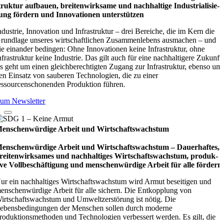
truk­tur auf­bauen, brei­ten­wirk­same und nach­hal­tige Indu­stri­ali­sie­
ung för­dern und Inno­vati­o­nen unter­stüt­zen
ndustrie, Innovation und Infrastruktur – drei Bereiche, die im Kern die
rundlage unseres wirtschaftlichen Zusammenlebens ausmachen – und
ie einander bedingen: Ohne Innovationen keine Infrastruktur, ohne
nfrastruktur keine Industrie. Das gilt auch für eine nachhaltigere Zukunf
s geht um einen gleichberechtigten Zugang zur Infrastruktur, ebenso u
en Einsatz von sauberen Technologien, die zu einer
essourcenschonenden Produktion führen.
um Newsletter
enschenwürdige Arbeit und Wirtschaftswachstum
enschenwürdige Arbeit und Wirtschaftswachstum – Dau­e­r­haf­tes,
rei­ten­wirk­sa­mes und nach­hal­ti­ges Wirt­schafts­wachs­tum, pro­duk­
ive Vollbe­schäf­ti­gung und men­schen­wür­dige Arbeit für alle för­der
ur ein nachhaltiges Wirtschaftswachstum wird Armut beseitigen und
enschenwürdige Arbeit für alle sichern. Die Entkopplung von
irtschaftswachstum und Umweltzerstörung ist nötig. Die
ebensbedingungen der Menschen sollen durch moderne
roduktionsmethoden und Technologien verbessert werden. Es gilt, die