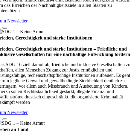
m das Erreichen der Nachhaltigkeitsziele in allen Staaten zu
nterstützen.
um Newsletter
rieden, Gerechtigkeit und starke Institutionen
rieden, Gerechtigkeit und starke Institutionen – Fried­li­che und
nklu­sive Gesell­schaf­ten für eine nach­hal­tige Ent­wick­lung för­dern
as SDG 16 zielt darauf ab, friedliche und inklusive Gesellschaften zu
chaffen, allen Menschen Zugang zur Justiz ermöglichen und
eistungsfähige, rechenschaftspflichtige Institutionen aufbauen. Es geht
arum jegliche Gewalt und gewaltbedingte Sterblichkeit deutlich zu
erringern, vor allem auch Missbrauch und Ausbeutung von Kindern.
ierzu sollen Rechtsstaatlichkeit gestärkt, illegale Finanz- und
affenströme drastisch eingeschränkt, die organisierte Kriminalität
ekämpft werden
um Newsletter
eben an Land