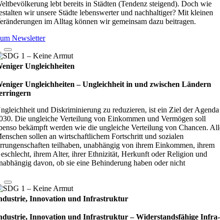
eltbevölkerung lebt bereits in Städten (Tendenz steigend). Doch wie
estalten wir unsere Städte lebenswerter und nachhaltiger? Mit kleinen
eränderungen im Alltag können wir gemeinsam dazu beitragen.
um Newsletter
eniger Ungleichheiten
eniger Ungleichheiten – Ungleich­heit in und zwi­schen Län­dern
er­rin­gern
ngleichheit und Diskriminierung zu reduzieren, ist ein Ziel der Agenda
030. Die ungleiche Verteilung von Einkommen und Vermögen soll
benso bekämpft werden wie die ungleiche Verteilung von Chancen. All
enschen sollen an wirtschaftlichem Fortschritt und sozialen
rrungenschaften teilhaben, unabhängig von ihrem Einkommen, ihrem
eschlecht, ihrem Alter, ihrer Ethnizität, Herkunft oder Religion und
nabhängig davon, ob sie eine Behinderung haben oder nicht
ndustrie, Innovation und Infrastruktur
ndustrie, Innovation und Infrastruktur – Wider­stands­fä­hige Infra