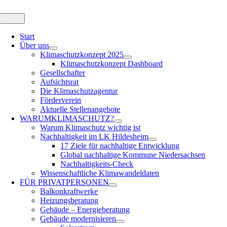
Zum
Inhalt
Toggle
Navigation
springen
Start
Über uns
Klimaschutzkonzept 2025
Klimaschutzkonzept Dashboard
Gesellschafter
Aufsichtsrat
Die Klimaschutzagentur
Förderverein
Aktuelle Stellenangebote
WARUM
KLIMASCHUTZ?
Warum Klimaschutz wichtig ist
Nachhaltigkeit im LK Hildesheim
17 Ziele für nachhaltige Entwicklung
Global nachhaltige Kommune Niedersachsen
Nachhaltigkeits-Check
Wissenschaftliche Klimawandeldaten
FÜR
PRIVATPERSONEN
Balkonkraftwerke
Heizungsberatung
Gebäude – Energieberatung
Gebäude modernisieren