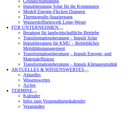
Grundschulbildung
Impulsberatung Solar für die Kommunen
Modell Energie-Flecken Duingen
Thermografie-Spaziergang
Wasserstoffnetzwerk Leine-Weser
FÜR
UNTERNEHMEN
Beratung für landwirtschaftliche Betriebe
Transformationsberatung – Impuls Solar
Impulsberatung für KMU – Betriebliches
Mobilitätsmanagement
Transformationsberatung – Impuls Energie- und
Materialeffizienz
Transformationsberatung – Impuls Klimaneutralität
AKTUELLES &
WISSENSWERTES
Aktuelles
Wissenswertes
Archiv
TERMINE
Kalender
Infos zum Veranstaltungskalender
Veranstalter