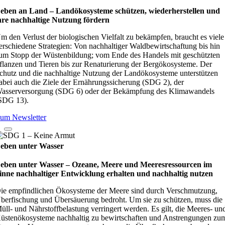
eben an Land – Lan­d­öko­sys­teme schüt­zen, wie­der­her­stel­len und
hre nach­hal­tige Nut­zung för­dern
m den Verlust der biologischen Vielfalt zu bekämpfen, braucht es viele
erschiedene Strategien: Von nachhaltiger Waldbewirtschaftung bis hin
um Stopp der Wüstenbildung; vom Ende des Handels mit geschützten
flanzen und Tieren bis zur Renaturierung der Bergökosysteme. Der
chutz und die nachhaltige Nutzung der Landökosysteme unterstützen
abei auch die Ziele der Ernährungssicherung (SDG 2), der
asserversorgung (SDG 6) oder der Bekämpfung des Klimawandels
SDG 13).
um Newsletter
eben unter Wasser
eben unter Wasser – Oze­ane, Meere und Mee­res­res­sour­cen im
inne nach­hal­ti­ger Ent­wick­lung erhal­ten und nach­hal­tig nut­zen
ie empfindlichen Ökosysteme der Meere sind durch Verschmutzung,
berfischung und Übersäuerung bedroht. Um sie zu schützen, muss die
üll- und Nährstoffbelastung verringert werden. Es gilt, die Meeres- un
üstenökosysteme nachhaltig zu bewirtschaften und Anstrengungen zu