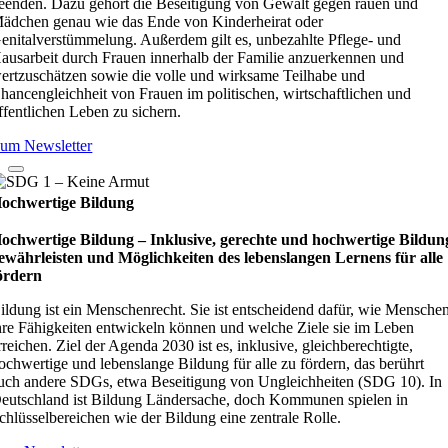
eenden. Dazu gehört die Beseitigung von Gewalt gegen rauen und
ädchen genau wie das Ende von Kinderheirat oder
enitalverstümmelung. Außerdem gilt es, unbezahlte Pflege- und
ausarbeit durch Frauen innerhalb der Familie anzuerkennen und
ertzuschätzen sowie die volle und wirksame Teilhabe und
hancengleichheit von Frauen im politischen, wirtschaftlichen und
ffentlichen Leben zu sichern.
um Newsletter
ochwertige Bildung
ochwertige Bildung – Inklusive, gerechte und hochwertige Bildun
ewährleisten und Möglichkeiten des lebenslangen Lernens für alle
ördern
ildung ist ein Menschenrecht. Sie ist entscheidend dafür, wie Mensche
hre Fähigkeiten entwickeln können und welche Ziele sie im Leben
rreichen. Ziel der Agenda 2030 ist es, inklusive, gleichberechtigte,
ochwertige und lebenslange Bildung für alle zu fördern, das berührt
uch andere SDGs, etwa Beseitigung von Ungleichheiten (SDG 10). In
eutschland ist Bildung Ländersache, doch Kommunen spielen in
chlüsselbereichen wie der Bildung eine zentrale Rolle.