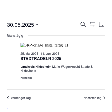
Veranstaltungen
30.05.2025
Veranstaltun
Veran
Suche
Tag
für
Ansic
Filter
Suche
Datum
Anzeigen
30.
Navig
wählen.
Ganztägig
und
Mai
Ansichten,
2025
Navigation
25. Mai 2025
-
14. Juni 2025
STADTRADELN 2025
Landkreis Hildesheim
Marie-Wagenknecht-Straße 3,
Hildesheim
Kostenlos
Vorheriger Tag
Nächster Tag