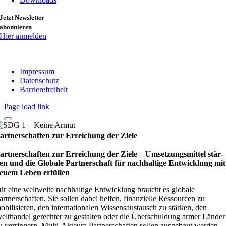
Jetzt Newsletter
abonnieren
Hier anmelden
Impressum
Datenschutz
Barrierefreiheit
Page load link
artnerschaften zur Erreichung der Ziele
artnerschaften zur Erreichung der Ziele – Umset­zungs­mit­tel stär­
en und die Glo­bale Part­ner­schaft für nach­hal­tige Ent­wick­lung mit
euem Leben erfül­len
ür eine weltweite nachhaltige Entwicklung braucht es globale
artnerschaften. Sie sollen dabei helfen, finanzielle Ressourcen zu
obilisieren, den internationalen Wissensaustausch zu stärken, den
elthandel gerechter zu gestalten oder die Überschuldung armer Länder
u verringern. Multi-Akteurs-Partnerschaften sollen ausgebaut werden,