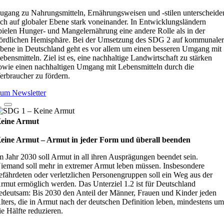
ugang zu Nahrungsmitteln, Ernährungsweisen und -stilen unterscheide
ich auf globaler Ebene stark voneinander. In Entwicklungsländern
pielen Hunger- und Mangelernährung eine andere Rolle als in der
ördlichen Hemisphäre. Bei der Umsetzung des SDG 2 auf kommunale
bene in Deutschland geht es vor allem um einen besseren Umgang mit
ebensmitteln. Ziel ist es, eine nachhaltige Landwirtschaft zu stärken
owie einen nachhaltigen Umgang mit Lebensmitteln durch die
erbraucher zu fördern.
um Newsletter
eine Armut
eine Armut – Armut in jeder Form und überall beenden
m Jahr 2030 soll Armut in all ihren Ausprägungen beendet sein.
iemand soll mehr in extremer Armut leben müssen. Insbesondere
efährdeten oder verletzlichen Personengruppen soll ein Weg aus der
rmut ermöglich werden. Das Unterziel 1.2 ist für Deutschland
edeutsam: Bis 2030 den Anteil der Männer, Frauen und Kinder jeden
lters, die in Armut nach der deutschen Definition leben, mindestens u
ie Hälfte reduzieren.